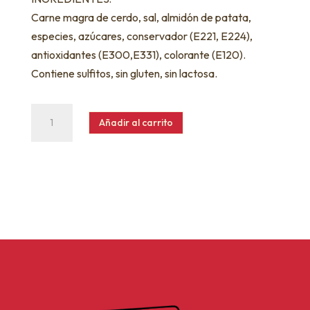
Carne magra de cerdo, sal, almidón de patata,
especies, azúcares, conservador (E221, E224),
antioxidantes (E300,E331), colorante (E120).
Contiene sulfitos, sin gluten, sin lactosa.
Longaniza
Añadir al carrito
de
Pascua
cantidad