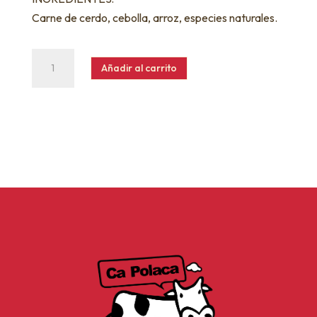
Carne de cerdo, cebolla, arroz, especies naturales.
Morcilla
Añadir al carrito
de
cebolla
cantidad